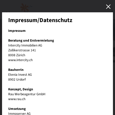
Impressum/Datenschutz
Impressum
Beratung und Erstvermietung
Intercity Immobilien AG
Zollikerstrasse 141
8008 Zürich
www.intercity.ch
Bezug voraussichtlich ab 2028
Bauherrin
Etenia Invest AG
8902 Urdorf
Bloomville Regensdorf – ein
Konzept, Design
neues Quartier voller bunter
Rau Werbeagentur GmbH
Möglichkeiten.
www.rau.ch
Umsetzung
Bloomville bringt vielfältige Lebensfreude nach Regensdorf und ist die
Immoserver AG
neue Stadt in der Stadt. Etwa 200 Meter vom SBB-Bahnhof Regensdorf