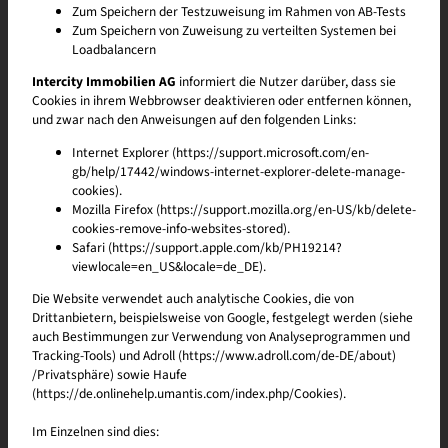
Zum Speichern der Testzuweisung im Rahmen von AB-Tests
Zum Speichern von Zuweisung zu verteilten Systemen bei
Büro- / Gewerbeflächen
Wohnung
Loadbalancern
In Regensdorf entsteht voraussichtlich ab 2028 ein ganz besonderes
Intercity Immobilien AG
informiert die Nutzer darüber, dass sie
Quartier – deine Startrampe zum Geschäftserfolg. Ob eine grosse oder
Cookies in ihrem Webbrowser deaktivieren oder entfernen können,
kleine Fläche – wir freuen uns auf deine Kontaktaufnahme und dich
und zwar nach den Anweisungen auf den folgenden Links:
bald persönlich kennenzulernen.
Internet Explorer (https://support.microsoft.com/en-
(Bezug voraussichtlich ab 2028)
gb/help/17442/windows-internet-explorer-delete-manage-
cookies).
Ich wünsche mir eine:
Mozilla Firefox (https://support.mozilla.org/en-US/kb/delete-
cookies-remove-info-websites-stored).
Praxisfläche
Bürofläche
Retailfläche
Safari (https://support.apple.com/kb/PH19214?
Gastronomiefläche
Atelier
viewlocale=en_US&locale=de_DE).
Mein Flächenbedürfnis:
Die Website verwendet auch analytische Cookies, die von
Drittanbietern, beispielsweise von Google, festgelegt werden (siehe
auch Bestimmungen zur Verwendung von Analyseprogrammen und
16 m²
-
2100 m²
Tracking-Tools) und Adroll (https://www.adroll.com/de-DE/about)
Frau
Herr
/Privatsphäre) sowie Haufe
(https://de.onlinehelp.umantis.com/index.php/Cookies).
Im Einzelnen sind dies: