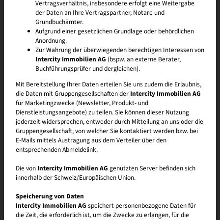
Vertragsverhältnis, insbesondere erfolgt eine Weitergabe
Geniess den Luxus einer neu erstellten, hellen Wohnung. Sorgfältig bis
der Daten an Ihre Vertragspartner, Notare und
ins Detail geplant, offen für individuelle Wohnformen und
Grundbuchämter.
Wohnungseinrichtungen. Die Bebauung erfolgt in zwei Etappen –
Aufgrund einer gesetzlichen Grundlage oder behördlichen
einzugsbereit voraussichtlich ab 2028.
Anordnung.
Zur Wahrung der überwiegenden berechtigen Interessen von
Intercity Immobilien AG
(bspw. an externe Berater,
Buchführungsprüfer und dergleichen).
Mit Bereitstellung Ihrer Daten erteilen Sie uns zudem die Erlaubnis,
die Daten mit Gruppengesellschaften der
Intercity Immobilien AG
für Marketingzwecke (Newsletter, Produkt- und
Dienstleistungsangebote) zu teilen. Sie können dieser Nutzung
jederzeit widersprechen, entweder durch Mitteilung an uns oder die
Gruppengesellschaft, von welcher Sie kontaktiert werden bzw. bei
E-Mails mittels Austragung aus dem Verteiler über den
entsprechenden Abmeldelink.
Die von
Intercity Immobilien AG
genutzten Server befinden sich
innerhalb der Schweiz/Europäischen Union.
Speicherung von Daten
Intercity Immobilien AG
speichert personenbezogene Daten für
die Zeit, die erforderlich ist, um die Zwecke zu erlangen, für die