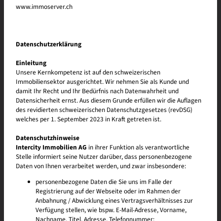
www.immoserver.ch
Watt entfernt, entsteht voraussichtlich bis 2028 ein buntes Quartier
mit über 280 lebens­frohen Mietwohnungen – vom Studio bis zur
Familienwohnung und ca. 7’000 m² einladende Büro- und Ge­schäfts­
flächen für vielfältige Nutzungs­möglich­keiten. Eröffne deine Praxis,
Datenschutzerklärung
Fitnessstudio, Atelier und vieles mehr. Wir bieten eine Plattform für
eine lebendige Community an bestens erschlossener Lage.
Einleitung
Regensdorf, mit besten Verbindungen nach Zürich, wird um ein
Unsere Kernkompetenz ist auf den schweizerischen
attraktives Quartier reicher. Werde ein Teil davon: Bloomville – Raum
Immobiliensektor ausgerichtet. Wir nehmen Sie als Kunde und
für Deinen Geschäftserfolg.
damit Ihr Recht und Ihr Bedürfnis nach Datenwahrheit und
Datensicherheit ernst. Aus diesem Grunde erfüllen wir die Auflagen
des revidierten schweizerischen Datenschutzgesetzes (revDSG)
welches per 1. September 2023 in Kraft getreten ist.
Datenschutzhinweise
Intercity Immobilien AG
in ihrer Funktion als verantwortliche
Stelle informiert seine Nutzer darüber, dass personenbezogene
Daten von Ihnen verarbeitet werden, und zwar insbesondere:
personenbezogene Daten die Sie uns im Falle der
Registrierung auf der Webseite oder im Rahmen der
Anbahnung / Abwicklung eines Vertragsverhältnisses zur
Verfügung stellen, wie bspw. E-Mail-Adresse, Vorname,
Nachname, Titel, Adresse, Telefonnummer;