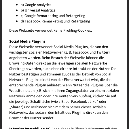
a) Google Analytics
b) Universal Analytics
c) Google Remarketing und Retargeting
d) Facebook Remarketing und Retargeting
Diese Webseite verwendet keine Profiling-Cookies.
Social Media Plug-ins
Diese Webseite verwendet Social Media Plug-Ins, die von den
wichtigsten sozialen Netzwerken (z. B. Facebook und Twitter)
angeboten werden. Beim Besuch der Webseite können die
Browsing-Daten direkt an die jeweiligen sozialen Netzwerke
übertragen werden, auch ohne direkte Interaktion der Nutzer. Die
Nutzer bestätigen und stimmen zu, dass der Betrieb von Social
Networks Plug-Ins direkt von der Firma verwaltet wird, die das
entsprechende Plug-In anbietet. Wenn Nutzer die Plug-Ins über die
Website nutzen (z.B. sich mit ihren Zugangsdaten zu einem sozialen
Netzwerk anmelden oder ihre Konten verknüpfen), klicken Sie auf
Ich habe die
Datenschutzerklärung
gelesen und akzeptiere sie
die jeweilige Schaltfläche (wie z.B. bei Facebook „Like“ oder
hiermit.
„Share“) und verbinden sich mit dem Server dieses sozialen
Netzwerks, das sodann den Inhalt des Plug-Ins direkt an den
Absenden
* Pflichtfeld!
Browser der Nutzer sendet.
Intercity Immobilien AG
kann daher in Übereinstimmung mit den