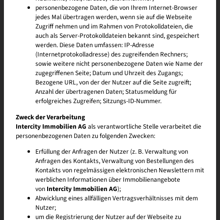
personenbezogene Daten, die von Ihrem Internet-Browser
jedes Mal übertragen werden, wenn sie auf die Webseite
Zugriff nehmen und im Rahmen von Protokolldateien, die
auch als Server-Protokolldateien bekannt sind, gespeichert
werden. Diese Daten umfassen: IP-Adresse
(Internetprotokolladresse) des zugreifenden Rechners;
sowie weitere nicht personenbezogene Daten wie Name der
zugegriffenen Seite; Datum und Uhrzeit des Zugangs;
Bezogene URL, von der der Nutzer auf die Seite zugreift;
Anzahl der übertragenen Daten; Statusmeldung für
Die perfekte Fläche für grosse und
erfolgreiches Zugreifen; Sitzungs-ID-Nummer.
kleine Geschäftsideen
Zweck der Verarbeitung
Intercity Immobilien AG
als verantwortliche Stelle verarbeitet die
Bloomville ist der perfekte Ort zum Neu- oder Durchstarten. Sei dabei,
personenbezogenen Daten zu folgenden Zwecken:
wenn sich ein vielfältiges Quartier mit Lebensqualität und bunten
Aktivitäten füllt. Hier bist du genau richtig und trägst mit deiner
Erfüllung der Anfragen der Nutzer (z. B. Verwaltung von
Persönlichkeit und Geschäftsidee zum Gelingen bei. Gestalte deine
Anfragen des Kontakts, Verwaltung von Bestellungen des
Lokalitäten individuell nach deinen Wünschen oder ziehe in perfekt
Kontakts von regelmässigen elektronischen Newslettern mit
ausgebaute Räume ein. Die Grösse bestimmst du: von 16 m² bis 2’100
werblichen Informationen über Immobilienangebote
m². Registriere dich jetzt und starte auf der Poleposition.
von
Intercity Immobilien AG
);
Abwicklung eines allfälligen Vertragsverhältnisses mit dem
Nutzer;
um die Registrierung der Nutzer auf der Webseite zu